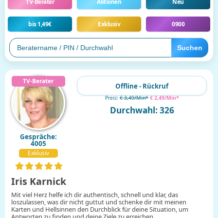
TV-Berater
Aktionen
Neu
bis 1,49€
Exklusiv
0900
Offline - Rückruf
Preis:
€ 3,49/Min
*
€ 2,49/Min
*
Durchwahl: 326
Gespräche:
4005
Exklusiv
Iris Karnick
Mit viel Herz helfe ich dir authentisch, schnell und klar, das
loszulassen, was dir nicht guttut und schenke dir mit meinen
Karten und Hellsinnen den Durchblick für deine Situation, um
Antworten zu finden und deine Ziele zu erreichen.