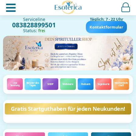
Serviceline
Täglich: 7 - 22 Uhr
083828899501
Kontaktformular
Status:
frei
Live
Berater des
Wochenbots
SHOP
Webinare
Podcasts
Tageskarte
Sendung
Tages
chaft
Gratis Startguthaben für jeden Neukunden!