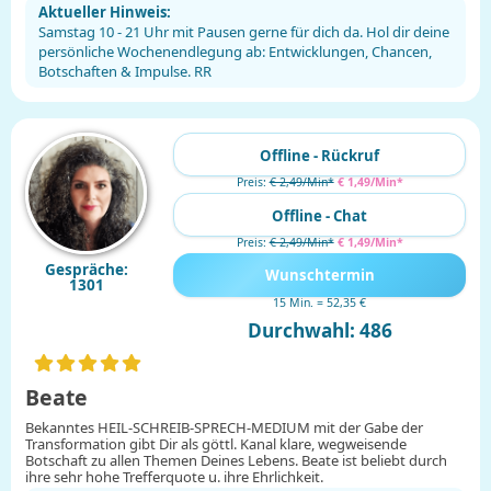
Aktueller Hinweis:
Samstag 10 - 21 Uhr mit Pausen gerne für dich da. Hol dir deine
persönliche Wochenendlegung ab: Entwicklungen, Chancen,
Botschaften & Impulse. RR
Offline - Rückruf
Preis:
€ 2,49/Min
*
€ 1,49/Min
*
Offline - Chat
Preis:
€ 2,49/Min
*
€ 1,49/Min
*
Gespräche:
Wunschtermin
1301
15 Min. = 52,35 €
Durchwahl: 486
Beate
Bekanntes HEIL-SCHREIB-SPRECH-MEDIUM mit der Gabe der
Transformation gibt Dir als göttl. Kanal klare, wegweisende
Botschaft zu allen Themen Deines Lebens. Beate ist beliebt durch
ihre sehr hohe Trefferquote u. ihre Ehrlichkeit.