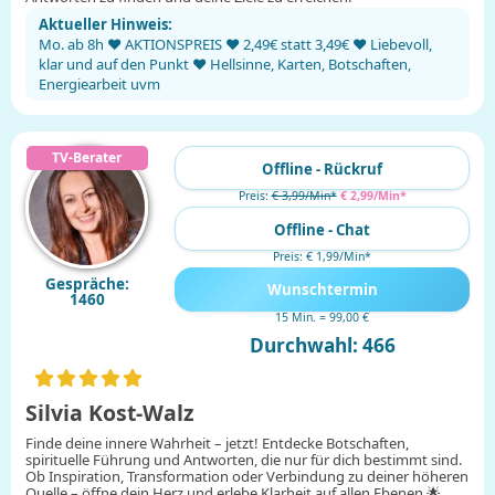
Aktueller Hinweis:
Mo. ab 8h ♥ AKTIONSPREIS ♥ 2,49€ statt 3,49€ ♥ Liebevoll,
klar und auf den Punkt ♥ Hellsinne, Karten, Botschaften,
Energiearbeit uvm
Offline - Rückruf
Preis:
€ 3,99/Min
*
€ 2,99/Min
*
Offline - Chat
Preis: € 1,99/Min
*
Gespräche:
Wunschtermin
1460
15 Min. = 99,00 €
Durchwahl: 466
Silvia Kost-Walz
Finde deine innere Wahrheit – jetzt! Entdecke Botschaften,
spirituelle Führung und Antworten, die nur für dich bestimmt sind.
Ob Inspiration, Transformation oder Verbindung zu deiner höheren
Quelle – öffne dein Herz und erlebe Klarheit auf allen Ebenen.🌟