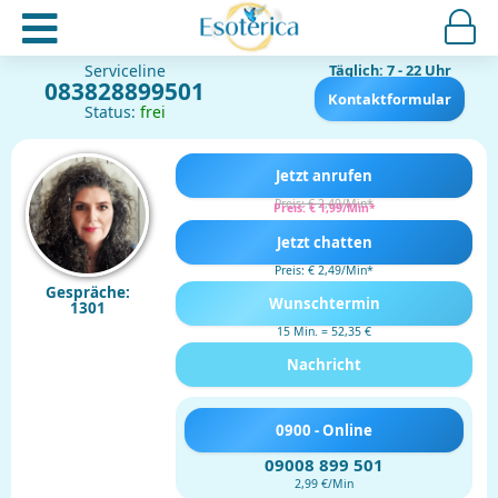
Serviceline
Täglich: 7 - 22 Uhr
083828899501
Kontaktformular
Status:
frei
Jetzt anrufen
Preis: € 2,49/Min
*
Preis: € 1,99/Min
*
Jetzt chatten
Preis: € 2,49/Min
*
Gespräche:
Wunschtermin
1301
15 Min. = 52,35 €
Nachricht
0900 - Online
09008 899 501
2,99 €/Min