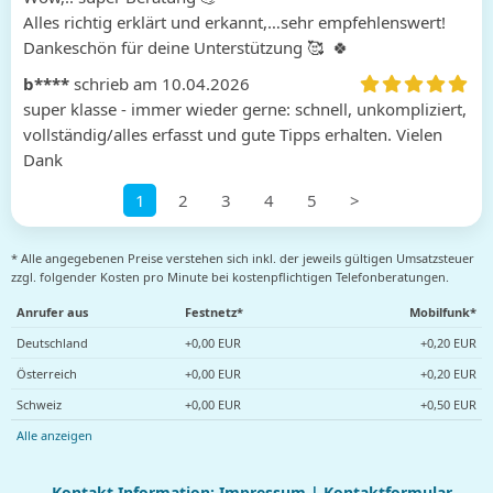
Alles richtig erklärt und erkannt,…sehr empfehlenswert!

Dankeschön für deine Unterstützung 🥰  🍀 
b****
schrieb am 10.04.2026
super klasse - immer wieder gerne: schnell, unkompliziert, 
vollständig/alles erfasst und gute Tipps erhalten. Vielen 
Dank
1
2
3
4
5
>
* Alle angegebenen Preise verstehen sich inkl. der jeweils gültigen Umsatzsteuer
zzgl. folgender Kosten pro Minute bei kostenpflichtigen Telefonberatungen.
Anrufer aus
Festnetz*
Mobilfunk*
Deutschland
+0,00 EUR
+0,20 EUR
Österreich
+0,00 EUR
+0,20 EUR
Schweiz
+0,00 EUR
+0,50 EUR
Alle anzeigen
Kontakt Information:
Impressum
|
Kontaktformular