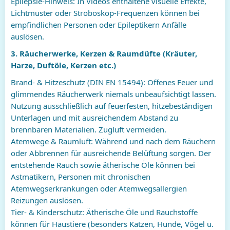
Epilepsie-Hinweis: In Videos enthaltene visuelle Effekte,
Lichtmuster oder Stroboskop-Frequenzen können bei
empfindlichen Personen oder Epileptikern Anfälle
auslösen.
3. Räucherwerke, Kerzen & Raumdüfte (Kräuter,
Harze, Duftöle, Kerzen etc.)
Brand- & Hitzeschutz (DIN EN 15494): Offenes Feuer und
glimmendes Räucherwerk niemals unbeaufsichtigt lassen.
Nutzung ausschließlich auf feuerfesten, hitzebeständigen
Unterlagen und mit ausreichendem Abstand zu
brennbaren Materialien. Zugluft vermeiden.
Atemwege & Raumluft: Während und nach dem Räuchern
oder Abbrennen für ausreichende Belüftung sorgen. Der
entstehende Rauch sowie ätherische Öle können bei
Astmatikern, Personen mit chronischen
Atemwegserkrankungen oder Atemwegsallergien
Reizungen auslösen.
Tier- & Kinderschutz: Ätherische Öle und Rauchstoffe
können für Haustiere (besonders Katzen, Hunde, Vögel u.