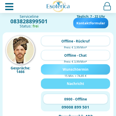
Serviceline
Täglich: 7 - 22 Uhr
083828899501
Kontaktformular
Status:
frei
Offline - Rückruf
Preis: € 3,99/Min
*
Offline - Chat
Preis: € 3,99/Min
*
Gespräche:
Wunschtermin
1466
15 Min. = 74,85 €
Nachricht
0900 - Offline
09008 899 501