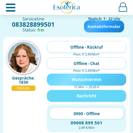
Serviceline
Täglich: 7 - 22 Uhr
083828899501
Kontaktformular
Status:
frei
Offline - Rückruf
Preis: € 3,49/Min
*
Offline - Chat
Preis: € 3,49/Min
*
Gespräche:
Wunschtermin
1830
15 Min. = 29,00 €
Exklusiv
Nachricht
0900 - Offline
09008 899 501
2,99 €/Min