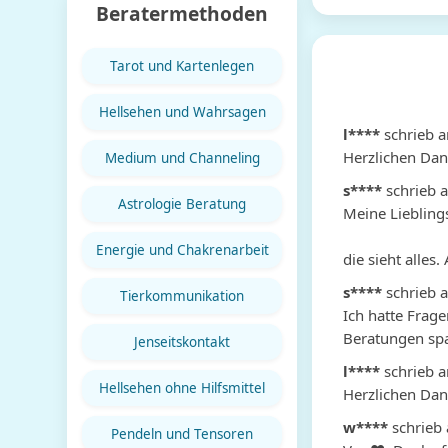
Beratermethoden
Tarot und Kartenlegen
Hellsehen und Wahrsagen
l****
schrieb 
Herzlichen Dan
Medium und Channeling
s****
schrieb 
Astrologie Beratung
Meine Lieblings
Energie und Chakrenarbeit
die sieht alles
s****
schrieb 
Tierkommunikation
Ich hatte Frage
Beratungen spa
Jenseitskontakt
l****
schrieb 
Hellsehen ohne Hilfsmittel
Herzlichen Dank
w****
schrieb
Pendeln und Tensoren