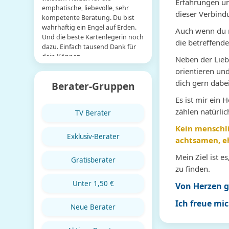
Erfahrungen un
emphatische, liebevolle, sehr
die betreffende Situation e
dieser Verbind
kompetente Beratung. Du bist
und all meine Fragen
wahrhaftig ein Engel auf Erden.
beantwortet. Von Herzen D
Auch wenn du mo
Und die beste Kartenlegerin noch
💕
die betreffend
dazu. Einfach tausend Dank für
dein Können.
Neben der Lieb
orientieren und
dich gern dabei
Berater-Gruppen
Es ist mir ein
zählen natürlic
TV Berater
Kein menschli
Exklusiv-Berater
achtsamen, eh
Mein Ziel ist 
Gratisberater
zu finden.
Unter 1,50 €
Von Herzen g
Ich freue mic
Neue Berater