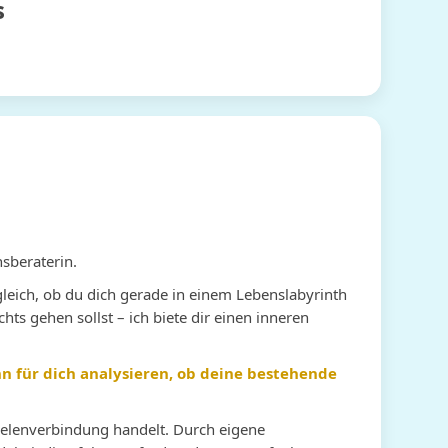
s
sberaterin.
leich, ob du dich gerade in einem Lebenslabyrinth
hts gehen sollst – ich biete dir einen inneren
Ursel
Lydia Erhardt
ann für dich analysieren, ob deine bestehende
ebe 💘 Ursel, ❤ herzlich Dank
Liebe Lydia, das hellsichtige und
Es war wie
seelenverbindung handelt. Durch eigene
r deine Unterstützung, wie
herzliche Gespräch war wieder
traumhaft