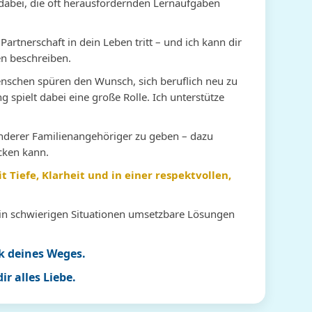
r dabei, die oft herausfordernden Lernaufgaben
mer gut 👍 gelaunt und viel
sehr bereichend, vielen lieben
Gespräch...
fahren. Baut ein wieder auf
Dank dafür🙏🫶! Alles liebe und
Eingetroffe
odas man nach vorne sehen
bis bald! 🌻
Ehepaar w
rtnerschaft in dein Leben tritt – und ich kann dir
nn. LG
gesehen has
en beschreiben.
Ursel du b
freundlich
nschen spüren den Wunsch, sich beruflich neu zu
kompetent.
g spielt dabei eine große Rolle. Ich unterstütze
 anderer Familienangehöriger zu geben – dazu
icken kann.
Tiefe, Klarheit und in einer respektvollen,
h in schwierigen Situationen umsetzbare Lösungen
ck deines Weges.
r alles Liebe.