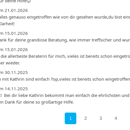
r deine Hilfe😇 
am 21.01.2026
lles genauso eingetroffen wie von dir gesehen wurde,du bist einm
larheit!
am 15.01.2026
Dank für deine grandiose Beratung, wie immer treffsicher und wu
am 15.01.2026
 die allerbeste Beraterin für mich, vieles ist bereits schon einget
er wieder.
am 30.11.2025
mit Kathrin sind einfach Top,vieles ist bereits schon eingetroff
am 14.11.2025
!  Bei dir liebe Kathrin bekommt man einfach die ehrlichsten und
en Dank für deine so großartige Hilfe.
1
2
3
4