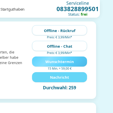
Serviceline
083828899501
 Startguthaben
Status:
frei
Offline - Rückruf
Preis: € 3,99/Min
*
Offline - Chat
rten, die
Preis: € 3,99/Min
*
selber habe
Wunschtermin
meine Grenzen
15 Min. = 59,00 €
Nachricht
Durchwahl: 259