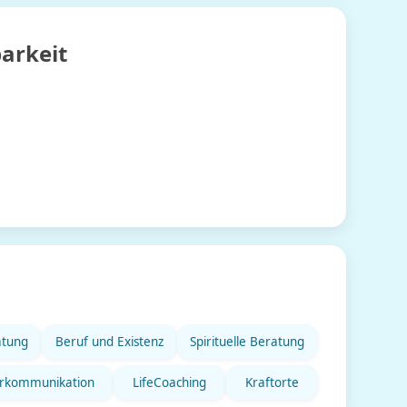
arkeit
atung
Beruf und Existenz
Spirituelle Beratung
erkommunikation
LifeCoaching
Kraftorte