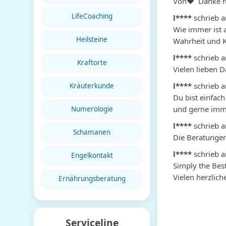
Von❤ ️ Danke fü
LifeCoaching
l****
schrieb 
Wie immer ist a
Heilsteine
Wahrheit und K
l****
schrieb 
Kraftorte
Vielen lieben 
l****
schrieb 
Kräuterkunde
Du bist einfach
und gerne imm
Numerologie
l****
schrieb 
Schamanen
Die Beratungen 
l****
schrieb 
Engelkontakt
Simply the Best
Vielen herzlich
Ernährungsberatung
Serviceline