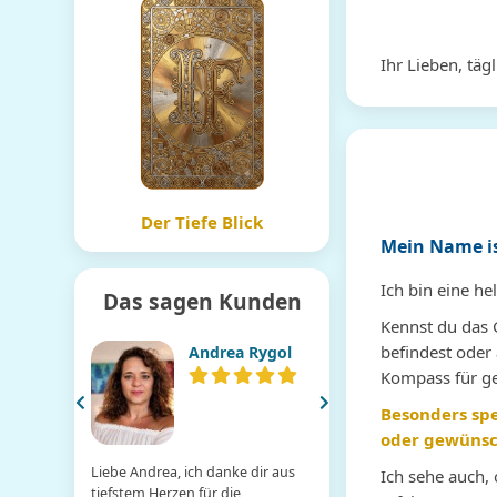
Ihr Lieben, täg
Der Tiefe Blick
Mein Name is
Ich bin eine h
Das sagen Kunden
Kennst du das 
befindest oder 
Andrea Rygol
Seherin
Marianna
Kompass für ge
Besonders spe
oder gewünsch
Liebe Andrea, ich danke dir aus
Das Gespräch mit Marianna
Ich sehe auch,
tiefstem Herzen für die
so gut getan. Blitzschnell ha