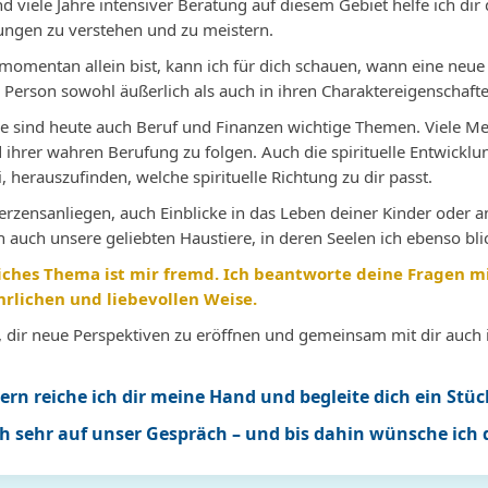
d viele Jahre intensiver Beratung auf diesem Gebiet helfe ich di
rkannt
da gibt es nicht viele. Merci
dass sich alles fügen wird. Nur
im
ungen zu verstehen und zu meistern.
Beaucoup :-))))
mit der Wahrheit kommen wir
er
anke
weiter.
,s
mentan allein bist, kann ich für dich schauen, wann eine neue Pa
ka
e Person sowohl äußerlich als auch in ihren Charaktereigenschaft
e sind heute auch Beruf und Finanzen wichtige Themen. Viele Me
 ihrer wahren Berufung zu folgen. Auch die spirituelle Entwicklun
, herauszufinden, welche spirituelle Richtung zu dir passt.
 Herzensanliegen, auch Einblicke in das Leben deiner Kinder oder
h auch unsere geliebten Haustiere, in deren Seelen ich ebenso bl
ches Thema ist mir fremd. Ich beantworte deine Fragen mit 
rlichen und liebevollen Weise.
es, dir neue Perspektiven zu eröffnen und gemeinsam mit dir auc
ern reiche ich dir meine Hand und begleite dich ein Stü
h sehr auf unser Gespräch – und bis dahin wünsche ich di