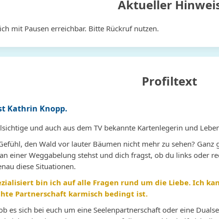
Aktueller Hinwei
lich mit Pausen erreichbar. Bitte Rückruf nutzen.
Profiltext
t Kathrin Knopp.
ellsichtige und auch aus dem TV bekannte Kartenlegerin und Leben
Gefühl, den Wald vor lauter Bäumen nicht mehr zu sehen? Ganz g
an einer Weggabelung stehst und dich fragst, ob du links oder rec
Malkiel
SeelenEngel
Nadine
nau diese Situationen.
zialisiert bin ich auf alle Fragen rund um die Liebe. Ich k
te Partnerschaft karmisch bedingt ist.
 hat
Was könnte ich sagen, mehr als
Danke, dass du immer für mich
Li
 ob es sich bei euch um eine Seelenpartnerschaft oder eine Dual
t Sie
Plus. Vielen Dank, für dein Sein,
da bist. Ich bin zuversichtlich,
fü