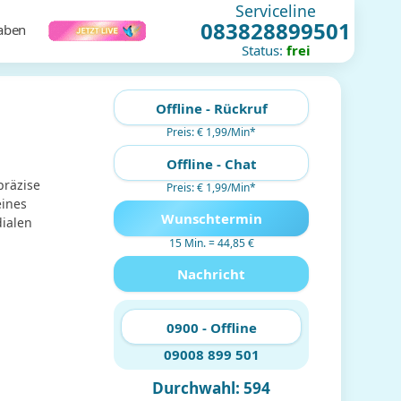
Serviceline
083828899501
haben
Status:
frei
Offline - Rückruf
Preis: € 1,99/Min
*
Offline - Chat
präzise
Preis: € 1,99/Min
*
eines
Wunschtermin
dialen
15 Min. = 44,85 €
Nachricht
0900 - Offline
09008 899 501
Durchwahl: 594