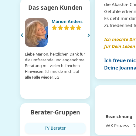
die Akasha- Ch
Das sagen Kunden
Gefühle erkenn
Es geht mir dar
Marion Anders
Andrea Ryg
Zufriedenheit f
Ich möchte Dir
für Dein Leben
Liebe Marion, herzlichen Dank für
Liebe Andrea, ich danke dir
Ich freue mi
die umfassende und angenehme
tiefstem Herzen für die
Beratung mit vielen hilfreichen
emphatische, liebevolle, seh
Deine Joanna
Hinweisen. Ich melde mich auf
kompetente Beratung. Du b
alle Fälle wieder. LG
wahrhaftig ein Engel auf Er
Und die beste Kartenlegeri
dazu. Einfach tausend Dank 
dein Können.
Berater-Gruppen
Bezeichnung
VAK Prozess - 
TV Berater