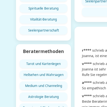
Seelenpartner
Spirituelle Beratung
Vitalität-Beratung
Seelenpartnerschaft
r****
schrieb 
Beratermethoden
Joanna, ist ein
v****
schrieb 
Tarot und Kartenlegen
Joanna ist sehr
Rufe Sie regelm
Hellsehen und Wahrsagen
a****
schrieb 
Medium und Channeling
So empathisch u
v****
schrieb 
Astrologie Beratung
Beste Beraterin,
wie immer alle