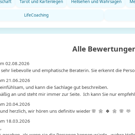
schaft
Tarot und Kartenlegen
Hellsehen und Wahrsagen
Me
LifeCoaching
Alle Bewertunge
am 02.08.2026
e sehr liebevolle und emphatische Beraterin. Sie erkennt die Pers
am 21.06.2026
 einfühlsam, und kann die Sachlage gut beschreiben. 

äßig an und steht mir immer zur Seite.  Ich kann Sie nur empfehl
am 20.04.2026
nd herzlich, wir hören uns definitiv wieder 🌸  🌼  🍀  🌼  🌸  🫶 
am 18.03.2026


s gesehen, als wenn sie die Personen kennen würde - wahre Hells