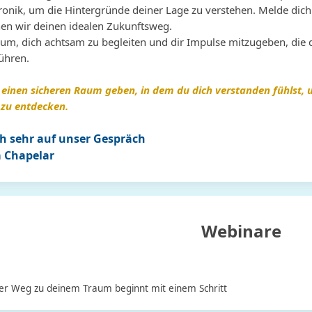
ronik, um die Hintergründe deiner Lage zu verstehen. Melde dich 
en wir deinen idealen Zukunftsweg.
um, dich achtsam zu begleiten und dir Impulse mitzugeben, die di
ol
Seherin
Malkiel
ühren.
Marianna
 einen sicheren Raum geben, in dem du dich verstanden fühlst, 
 zu entdecken.
 aus
Das Gespräch mit Marianna hat
Was könnte ich sagen, mehr als
Da
ch sehr auf unser Gespräch
so gut getan. Blitzschnell hat Sie
Plus. Vielen Dank, für dein Sein,
da
r
die betreffende Situation erkannt
da gibt es nicht viele. Merci
da
 Chapelar
ist
und all meine Fragen
Beaucoup :-))))
mi
den.
beantwortet. Von Herzen Danke
we
n noch
💕
für
Webinare
Der Weg zu deinem Traum beginnt mit einem Schritt