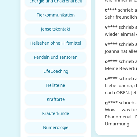
Energie und Chakrenarbeit
t****
schrieb 
Tierkommunikation
Sehr freundlich
v****
schrieb 
Jenseitskontakt
wieder einmal d
Hellsehen ohne Hilfsmittel
v****
schrieb 
Joanna hat alle
Pendeln und Tensoren
o****
schrieb 
Meine Bewertun
LifeCoaching
o****
schrieb 
Liebe Joanna, d
Heilsteine
nach OBEN. Jet
Kraftorte
g****
schrieb 
Wow ... was für
Kräuterkunde
Phänomenal . D
Umarmung.
Numerologie