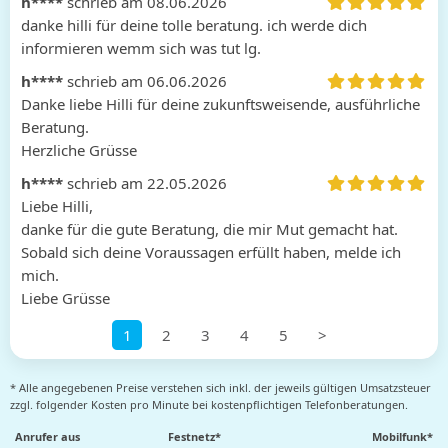
h****
schrieb am 08.06.2026
danke hilli für deine tolle beratung. ich werde dich 
informieren wemm sich was tut lg.
h****
schrieb am 06.06.2026
Danke liebe Hilli für deine zukunftsweisende, ausführliche 
Beratung. 

Herzliche Grüsse
h****
schrieb am 22.05.2026
Liebe Hilli,

danke für die gute Beratung, die mir Mut gemacht hat.

Sobald sich deine Voraussagen erfüllt haben, melde ich 
mich.

Liebe Grüsse
1
2
3
4
5
>
* Alle angegebenen Preise verstehen sich inkl. der jeweils gültigen Umsatzsteuer
zzgl. folgender Kosten pro Minute bei kostenpflichtigen Telefonberatungen.
Anrufer aus
Festnetz*
Mobilfunk*