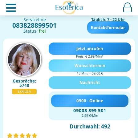
Serviceline
Täglich: 7 - 22 Uhr
083828899501
Kontaktformular
Status:
frei
Jetzt anrufen
Preis: € 2,99/Min
*
Wunschtermin
15 Min. = 59,00 €
Gespräche:
Nachricht
5748
Exklusiv
0900 - Online
09008 899 501
2,99 €/Min
Durchwahl: 492